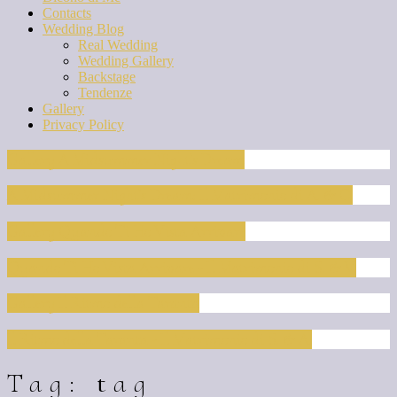
Contacts
Wedding Blog
Real Wedding
Wedding Gallery
Backstage
Tendenze
Gallery
Privacy Policy
Gallery A Midsummer Night’s Dream
A Midsummer Night’s Dream: Il Matrimonio di A. & C.
Gallery Quando Ti Ho Vista Arrivare
Quando Ti Ho Vista Arrivare - Il Matrimonio di S. & V.
Gallery Il Ritmo della Taranta
Il Ritmo della Taranta - Il Matrimonio di S. & A.
Tag: tag