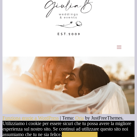
Funziona grazie a WordPress
|
Tema:
Oria
by JustFreeThemes.
Utilizziamo i cookie per essere sicuri che tu possa avere la migliore
esperienza sul nostro sito. Se continui ad utilizzare questo sito noi
assumiamo che tu ne sia felice.
Ok
No
Leggi di più