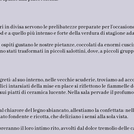
i in divisa servono le prelibatezze preparate per l’occasione,
od e a quello più intenso e forte della verdura di stagione ada
ospiti gustano le nostre pietanze, coccolati da enormi cuscin
o stati trasformati in piccoli salottini, dove, a piccoli grup
egreti: al suo interno, nelle vecchie scuderie, troviamo ad ac
alici intarsiati della mise en place si riflettono le fiammelle
 sui piatti di ceramica lucente. Nella sala pervade il profu
al chiarore del legno sbiancato, allestiamo la confettata: nel
to fondente e ricotta, che deliziano i sensi alla sola vista.
reranno il loro intimo rito, avvolti dal dolce tremolìo delle 