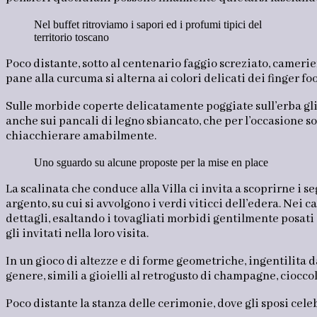
Nel buffet ritroviamo i sapori ed i profumi tipici del
territorio toscano
Poco distante, sotto al centenario faggio screziato, camerier
pane alla curcuma si alterna ai colori delicati dei finger fo
Sulle morbide coperte delicatamente poggiate sull’erba gli 
anche sui pancali di legno sbiancato, che per l’occasione son
chiacchierare amabilmente.
Uno sguardo su alcune proposte per la mise en place
La scalinata che conduce alla Villa ci invita a scoprirne i s
argento, su cui si avvolgono i verdi viticci dell’edera. Nei c
dettagli, esaltando i tovagliati morbidi gentilmente posati
gli invitati nella loro visita.
In un gioco di altezze e di forme geometriche, ingentilita d
genere, simili a gioielli al retrogusto di champagne, cioccola
Poco distante la stanza delle cerimonie, dove gli sposi celeb