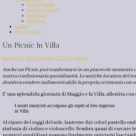
Real Wedding
Wedding Gallery
Backstage
Tendenze
Gallery
Privacy Policy
Un Picnic In Villa
Maggio 15, 2017
Dicembre 27, 2017
giuliabi
Anche un Picnic può trasformarsi in un piacevole momento di r
nostra confusionaria quotidianità. Le antiche location del ter
desidera rendere indimenticabile la propria cerimonia con una
E’ una splendida giornata di Maggio e la Villa, allestita con 
I nostri musicisti accolgono gli ospiti al loro ingresso
in Villa
Al riparo dei raggi del sole, lanterne dai colori pastello 
sinfonia di violino e violoncello. Sembra quasi di varcare le 
pensieri quotidiani possono finalmente quietarsi lasciando