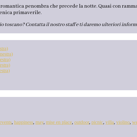
 romantica penombra che precede la notte. Quasi con rammarico
enica primaverile.
io toscano? Contatta il nostro staff e ti daremo ulteriori inform
stra)
nestra)
estra)
estra)
estra)
events
,
happiness
,
may
,
mise en place
,
outdoor
,
picnic
,
villa
,
violino
,
we