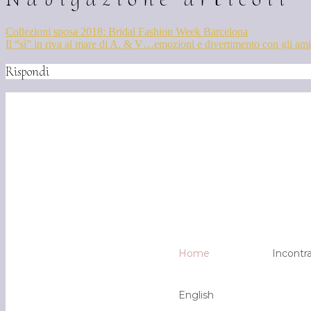
Collezioni sposa 2018: Bridal Fashion Week Barcelona
Il “sì” in riva al mare di A. & V…emozioni e divertimento con gli ami
Rispondi