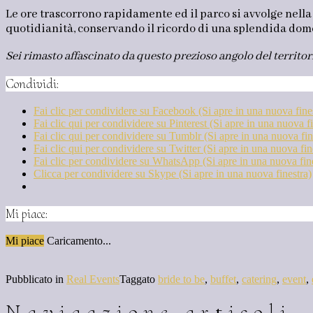
Le ore trascorrono rapidamente ed il parco si avvolge nella
quotidianità, conservando il ricordo di una splendida dom
Sei rimasto affascinato da questo prezioso angolo del territor
Condividi:
Fai clic per condividere su Facebook (Si apre in una nuova fine
Fai clic qui per condividere su Pinterest (Si apre in una nuova fi
Fai clic qui per condividere su Tumblr (Si apre in una nuova fin
Fai clic qui per condividere su Twitter (Si apre in una nuova fin
Fai clic per condividere su WhatsApp (Si apre in una nuova fin
Clicca per condividere su Skype (Si apre in una nuova finestra)
Mi piace:
Mi piace
Caricamento...
Pubblicato in
Real Events
Taggato
bride to be
,
buffet
,
catering
,
event
,
Navigazione articoli