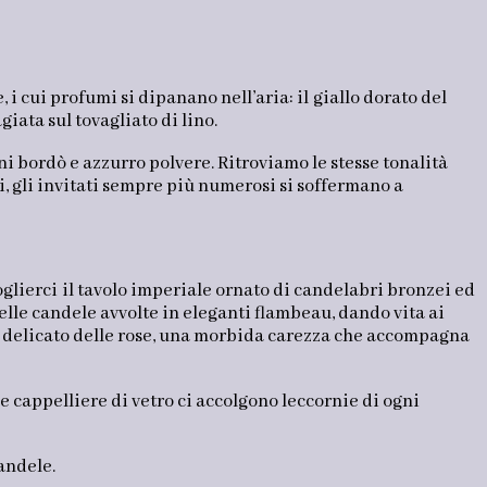
 i cui profumi si dipanano nell’aria: il giallo dorato del
giata sul tovagliato di lino.
i bordò e azzurro polvere. Ritroviamo le stesse tonalità
pi, gli invitati sempre più numerosi si soffermano a
coglierci il tavolo imperiale ornato di candelabri bronzei ed
 delle candele avvolte in eleganti flambeau, dando vita ai
mo delicato delle rose, una morbida carezza che accompagna
le cappelliere di vetro ci accolgono leccornie di ogni
candele.