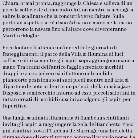
Chiara, ormai pronta, raggiunge la Chiesa e solleva di un
poco la sottoveste di morbido chiffon mentre si accinge a
salire la scalinata che la condurrà verso l’altare. Sulla
porta, ad aspettarla c è il suo Adriano e mano nella mano
percorrono la navata fino all’altare dove diventeranno
Marito e Moglie.
Poco lontano li attende un’incredibile giornata di
festeggiamenti: il parco della Villa si illumina di luci
soffuse e di risa mentre gli ospiti sopraggiungono mano a
mano. Tra i rami dell’antico faggio screziato morbidi
drappi azzurro polvere si riflettono nel candido
pianoforte posizionato ai suoi piedi mentre nell’aria si
dipartono le note ardenti e un po’ noir della musica jazz.
Disposti a semicerchio intorno ad esso, piccoli salottini in
rattan ornati di morbidi cuscini accolgono gli ospiti per
l’aperitivo.
Una lunga scalinata illuminata di flambeau scintillanti
invita gli ospiti a raggiungere la Sala del Banchetto. Poco
più avanti si trova il Tableau de Marriage: una bicicletta
vintage dove gli ospiti trovano ognuno il proprio nome. La