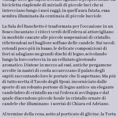
bicicletta risplende di miriadi di piccole luci che si
intrecciano lungo i suoi raggi; in quell’aura fatata, essa
sembra illuminata da centinaia di piccole lucciole.
La Sala del Banchetto è trasformata per l’occasione in un
Bosco Incantato: i viticci verdi dell’edera si attorcigliano
in morbide cascate alle piccole sospensioni di cristallo,
riflettendosi nel bagliore soffuso delle candele. Sui tavoli
rotondi poco più in basso, le delicate composizioni di
fiori si adagiano su grandi dischi di legno, scivolando
lungo la loro corteccia in un vellutato girotondo
aromatico. Distese in mezzo ad essi, antiche pergamene
avvolte in nastri di corda accarezzano il palato degli
ospiti raccontando loro le portate che li aspettano. Ma più
di tutto svetta il Tavolo degli Sposi, incorniciato dalle
sporte di un robusto portone di legno antico: un elegante
candelabro di cristallo su cui l’edera si avviluppa e dal
quale discendono piccole boule in cristallo ornate di
candele che illuminano i sorrisi di Chiara ed Adriano.
Al termine della cena, sotto al porticato di glicine, la Torta