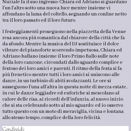
Nuziale fa il suo ingresso: Chiara ed Adriano si guardano
l’un l’altro sotto una nuova luce mentre insieme vi
affondano la lama del coltello, segnando un confine netto
tra il loro passato ed il loro futuro.
I festeggiamenti proseguono nella piazzetta della Venue
resa ancora più romantica dal chiarore della città che fa
da sfondo. Mentre la musica del DJ sostituisce il dolce
vibrare del pianoforte scorrendo impetuosa, Chiara ed
Adriano ballano insieme il loro Primo Ballo sulle note
della loro canzone, circondati dallo sguardo complice e
festoso dei loro amici e parenti. Il ritmo della festa si fa
più frenetico mentre tutti i loro amici si uniscono alle
danze, in un turbinìo di abiti svolazzanti. Le ore si
susseguono l’una all’altra in questa notte di mezza estate,
in cui le danze leggiadre ed euforiche si mescolano al
calore delle risa, ai ricordi dell’infanzia, al nuovo inizio
che si sta celebrando sotto al mio sguardo: ed io osservo
tutto questo con un moto di meraviglia, vicina e lontana
allo stesso tempo, complice della loro felicità.
Condividi: