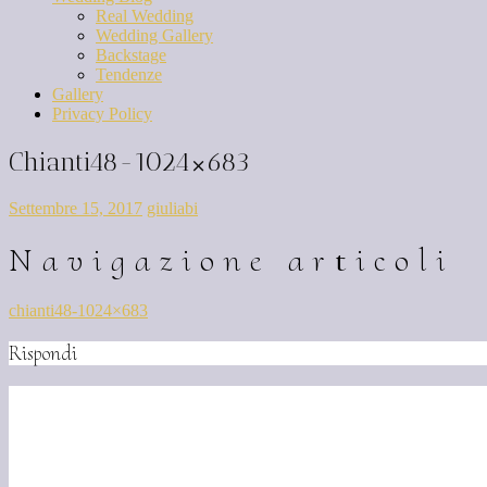
Real Wedding
Wedding Gallery
Backstage
Tendenze
Gallery
Privacy Policy
Chianti48-1024×683
Settembre 15, 2017
giuliabi
Navigazione articoli
chianti48-1024×683
Rispondi