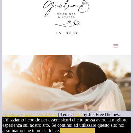
Funziona grazie a WordPress
|
Tema:
Oria
by JustFreeThemes.
Utilizziamo i cookie per essere sicuri che tu possa avere la migliore
esperienza sul nostro sito. Se continui ad utilizzare questo sito noi
assumiamo che tu ne sia felice.
Ok
No
Leggi di più