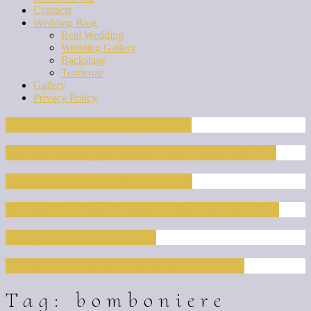
Contacts
Wedding Blog
Real Wedding
Wedding Gallery
Backstage
Tendenze
Gallery
Privacy Policy
Gallery A Midsummer Night’s Dream
A Midsummer Night’s Dream: Il Matrimonio di A. & C.
Gallery Quando Ti Ho Vista Arrivare
Quando Ti Ho Vista Arrivare - Il Matrimonio di S. & V.
Gallery Il Ritmo della Taranta
Il Ritmo della Taranta - Il Matrimonio di S. & A.
Tag: bomboniere