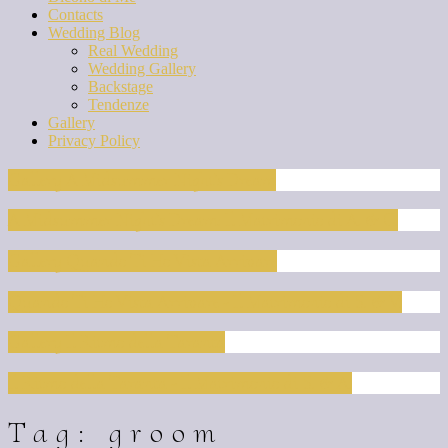
Contacts
Wedding Blog
Real Wedding
Wedding Gallery
Backstage
Tendenze
Gallery
Privacy Policy
Gallery A Midsummer Night’s Dream
A Midsummer Night’s Dream: Il Matrimonio di A. & C.
Gallery Quando Ti Ho Vista Arrivare
Quando Ti Ho Vista Arrivare - Il Matrimonio di S. & V.
Gallery Il Ritmo della Taranta
Il Ritmo della Taranta - Il Matrimonio di S. & A.
Tag: groom