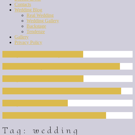
Contacts
Wedding Blog
Real Wedding
Wedding Gallery
Backstage
Tendenze
Gallery
Privacy Policy
Gallery A Midsummer Night’s Dream
A Midsummer Night’s Dream: Il Matrimonio di A. & C.
Gallery Quando Ti Ho Vista Arrivare
Quando Ti Ho Vista Arrivare - Il Matrimonio di S. & V.
Gallery Il Ritmo della Taranta
Il Ritmo della Taranta - Il Matrimonio di S. & A.
Tag: wedding