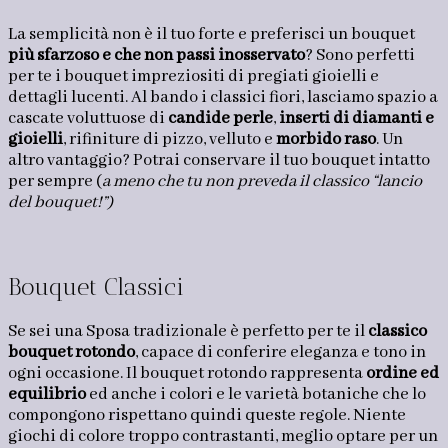
La semplicità non è il tuo forte e preferisci un bouquet
più sfarzoso e che non passi inosservato
? Sono perfetti
per te i bouquet impreziositi di pregiati gioielli e
dettagli lucenti. Al bando i classici fiori, lasciamo spazio a
cascate voluttuose di
candide perle
,
inserti di diamanti e
gioielli
, rifiniture di pizzo, velluto e
morbido raso
. Un
altro vantaggio? Potrai conservare il tuo bouquet intatto
per sempre (
a meno che tu non preveda il classico “lancio
del bouquet!”)
Bouquet Classici
Se sei una Sposa tradizionale è perfetto per te il
classico
bouquet rotondo
, capace di conferire eleganza e tono in
ogni occasione. Il bouquet rotondo rappresenta
ordine ed
equilibrio
ed anche i colori e le varietà botaniche che lo
compongono rispettano quindi queste regole. Niente
giochi di colore troppo contrastanti, meglio optare per un