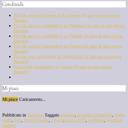
Condividi:
Fai clic per condividere su Facebook (Si apre in una nuova
finestra)
Fai clic qui per condividere su Pinterest (Si apre in una nuova
finestra)
Fai clic qui per condividere su Tumblr (Si apre in una nuova
finestra)
Fai clic qui per condividere su Twitter (Si apre in una nuova
finestra)
Fai clic per condividere su WhatsApp (Si apre in una nuova
finestra)
Clicca per condividere su Skype (Si apre in una nuova
finestra)
Mi piace:
Mi piace
Caricamento...
Pubblicato in
Tendenze
Taggato
bouquet
,
bouquet scomposto
,
bridal
outfit
,
fiori
,
fiori di campo
,
giuliab
,
sposa 2018
,
wedding
,
wedding
planner