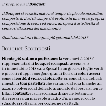
E’ proprio lui, il
Bouquet
!
Il Bouquet si è trasformato nel tempo: da piccolo mazzolino
composto di fiori di campo si è evoluto in una vera e propria
composizione di colori ed odori, un’opera d’arte fiorita al
centro della scena del matrimonio.
Quali sono allora i Bouquet più gettonati del 2018?
Bouquet Scomposti
Niente più ordine e perfezione
: la vera novità 2018 è
rappresentata dai
bouquet scomposti
, accessorio
irrinunciabile 2018 cara Sposa! In un gioco di foglie verdi
e piccoli viluppi emergono grandi fiori dai colori accesi
come il
bordò, il viola o il blu notte
, circondati da delicati
innesti di
toni pastellati
che variano dal rosa blanche all’
azzurro polvere, dal delicato aranciato del pesca al tenue
lilla. I
contrasti
e la mescolanza di specie botaniche
diverse crea un piacevole quadro d’insieme, su cui lo
sguardo si sofferma per coglierne i dettagli.