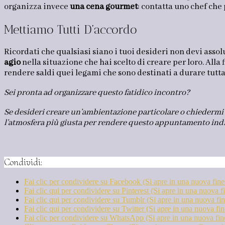
organizza invece
una cena gourmet
: contatta uno chef che 
Mettiamo Tutti D’accordo
Ricordati che qualsiasi siano i tuoi desideri non devi assol
agio
nella situazione che hai scelto di creare per loro. Alla
rendere saldi quei legami che sono destinati a durare tutta 
Sei pronta ad organizzare questo fatidico incontro?
Se desideri creare un’ambientazione particolare o chiedermi u
l’atmosfera più giusta per rendere questo appuntamento indi
Condividi:
Fai clic per condividere su Facebook (Si apre in una nuova fine
Fai clic qui per condividere su Pinterest (Si apre in una nuova fi
Fai clic qui per condividere su Tumblr (Si apre in una nuova fin
Fai clic qui per condividere su Twitter (Si apre in una nuova fin
Fai clic per condividere su WhatsApp (Si apre in una nuova fin