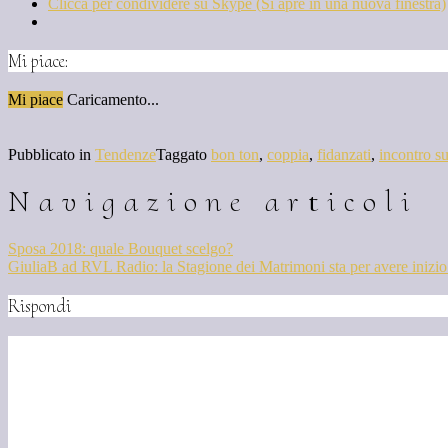
Clicca per condividere su Skype (Si apre in una nuova finestra)
Mi piace:
Mi piace
Caricamento...
Pubblicato in
Tendenze
Taggato
bon ton
,
coppia
,
fidanzati
,
incontro s
Navigazione articoli
Sposa 2018: quale Bouquet scelgo?
GiuliaB ad RVL Radio: la Stagione dei Matrimoni sta per avere inizio.
Rispondi