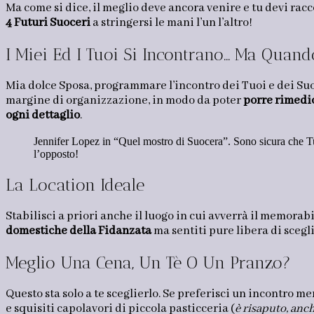
Ma come si dice, il meglio deve ancora venire e tu devi racco
4 Futuri Suoceri
a stringersi le mani l’un l’altro!
I Miei Ed I Tuoi Si Incontrano… Ma Quand
Mia dolce Sposa, programmare l’incontro dei Tuoi e dei Su
margine di organizzazione, in modo da poter
porre rimedi
ogni dettaglio
.
Jennifer Lopez in “Quel mostro di Suocera”. Sono sicura che Tu
l’opposto!
La Location Ideale
Stabilisci a priori anche il luogo in cui avverrà il memorab
domestiche della Fidanzata
ma sentiti pure libera di scegl
Meglio Una Cena, Un Tè O Un Pranzo?
Questo sta solo a te sceglierlo. Se preferisci un incontro 
e squisiti capolavori di piccola pasticceria (
è risaputo, anch