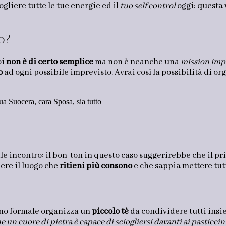
gliere tutte le tue energie ed il
tuo self control
oggi: questa 
o?
oi
non è di certo semplice
ma non è neanche una
mission imp
o
ad ogni possibile imprevisto. Avrai così la possibilità di 
a Suocera, cara Sposa, sia tutto
ile incontro: il bon-ton in questo caso suggerirebbe che il p
iere il luogo che
ritieni più consono
e che sappia mettere tutt
meno formale organizza un
piccolo tè
da condividere tutti insie
e un cuore di pietra è capace di sciogliersi davanti ai pasticcin