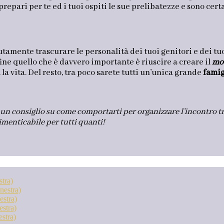
prepari per te ed i tuoi ospiti le sue prelibatezze e sono ce
utamente trascurare le personalità dei tuoi genitori e dei tu
 fine quello che è davvero importante è riuscire a creare il
mo
la vita. Del resto, tra poco sarete tutti un’unica grande
famig
n consiglio su come comportarti per organizzare l’incontro tra
menticabile per tutti quanti!
stra)
nestra)
estra)
estra)
estra)