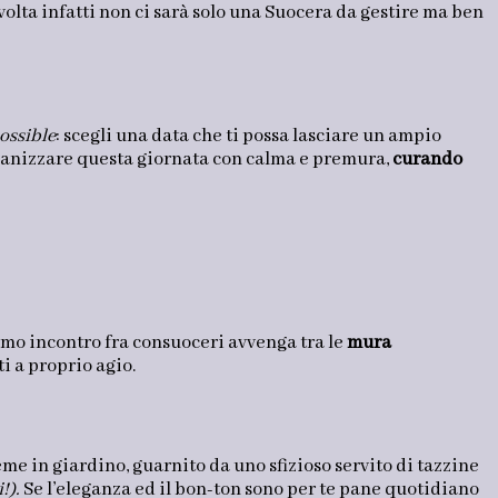
volta infatti non ci sarà solo una Suocera da gestire ma ben
ossible
: scegli una data che ti possa lasciare un ampio
organizzare questa giornata con calma e premura,
curando
rimo incontro fra consuoceri avvenga tra le
mura
i a proprio agio.
me in giardino, guarnito da uno sfizioso servito di tazzine
i!).
Se l’eleganza ed il bon-ton sono per te pane quotidiano