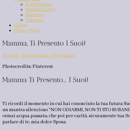
Real Wedding
Wedding Gallery
Backstage
Tendenze
Gallery
Privacy Policy
Mamma, Ti Presento I Suoi!
18 Aprile, 2018
18 Aprile, 2018
giuliabi
Photocredits: Pinterest
Mamma Ti Presento…. I Suoi!
Ti ricordi il momento in cui hai conosciuto la tua futura S
un mantra silenzioso “NON ODIARMI, NON TI STO RUBAND
ormai acqua passata; che poi per carità, sicuramente tua S
parlare di te, mia dolce Sposa.