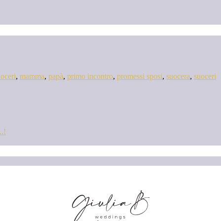
uoceri
,
mamma
,
papà
,
primo incontro
,
promessi sposi
,
suocera
,
suoceri
.!