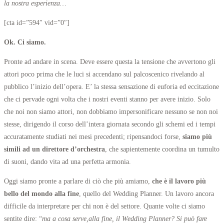
la nostra esperienza…
[cta id=”594″ vid=”0″]
Ok. Ci siamo.
Pronte ad andare in scena. Deve essere questa la tensione che avvertono gli
attori poco prima che le luci si accendano sul palcoscenico rivelando al
pubblico l’inizio dell’opera. E’ la stessa sensazione di euforia ed eccitazione
che ci pervade ogni volta che i nostri eventi stanno per avere inizio. Solo
che noi non siamo attori, non dobbiamo impersonificare nessuno se non noi
stesse, dirigendo il corso dell’intera giornata secondo gli schemi ed i tempi
accuratamente studiati nei mesi precedenti; ripensandoci forse,
siamo più
simili ad un direttore d’orchestra
, che sapientemente coordina un tumulto
di suoni, dando vita ad una perfetta armonia.
Oggi siamo pronte a parlare di ciò che più amiamo,
che è il lavoro più
bello del mondo alla fine
, quello del Wedding Planner. Un lavoro ancora
difficile da interpretare per chi non è del settore. Quante volte ci siamo
sentite dire: “
ma a cosa serve,alla fine, il Wedding Planner? Si può fare