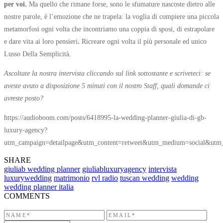
per voi.
Ma quello che rimane forse, sono le sfumature nascoste dietro alle
nostre parole, è l’emozione che ne trapela: la voglia di compiere una piccola
metamorfosi ogni volta che incontriamo una coppia di sposi, di estrapolare
e dare vita ai loro pensieri
.
Ricreare ogni volta il più personale ed unico
Lusso Della Semplicità.
Ascoltate la nostra intervista cliccando sul link sottostante e scriveteci: se
aveste avuto a disposizione 5 minuti con il nostro Staff, quali domande ci
avreste posto?
https://audioboom.com/posts/6418995-la-wedding-planner-giulia-di-gb-
luxury-agency?
utm_campaign=detailpage&utm_content=retweet&utm_medium=social&utm_
SHARE
giuliab wedding planner
giuliabluxuryagency
intervista
luxurywedding
matrimonio
rvl radio
tuscan wedding
wedding
wedding planner italia
COMMENTS