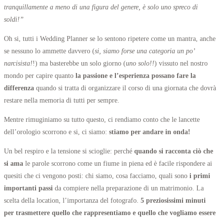
tranquillamente a meno di una figura del genere, è solo uno spreco di
soldi!”
Oh si, tutti i Wedding Planner se lo sentono ripetere come un mantra, anche
se nessuno lo ammette davvero (
si, siamo forse una categoria un po’
narcisista!
!) ma basterebbe un solo giorno (
uno solo!!
) vissuto nel nostro
mondo per capire quanto
la passione e l’esperienza possano fare la
differenza
quando si tratta di organizzare il corso di una giornata che dovrà
restare nella memoria di tutti per sempre.
Mentre rimuginiamo su tutto questo, ci rendiamo conto che le lancette
dell’orologio scorrono e si, ci siamo:
stiamo per andare in onda!
Un bel respiro e la tensione si scioglie: perché
quando si racconta ciò che
si ama
le parole scorrono come un fiume in piena ed è facile rispondere ai
quesiti che ci vengono posti: chi siamo, cosa facciamo, quali sono
i primi
importanti passi
da compiere nella preparazione di un matrimonio. La
scelta della location, l’importanza del fotografo.
5 preziosissimi minuti
per trasmettere quello che rappresentiamo e quello che vogliamo essere