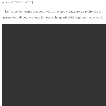
[cta id=”594″ vid=”0″]
Le forme dei tessuti prendono vita attraverso voluttuose giravolte che ci
permettono di cogliere tutta la poesia che questi abiti vogliono raccontarci: