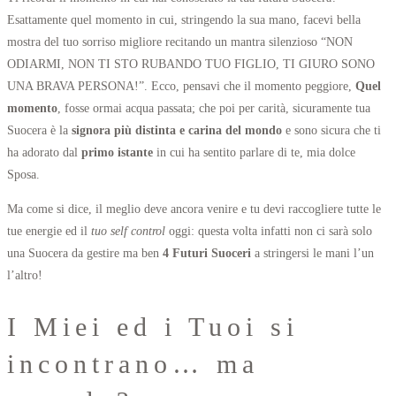
Esattamente quel momento in cui, stringendo la sua mano, facevi bella
mostra del tuo sorriso migliore recitando un mantra silenzioso “NON
ODIARMI, NON TI STO RUBANDO TUO FIGLIO, TI GIURO SONO
UNA BRAVA PERSONA!”. Ecco, pensavi che il momento peggiore,
Quel
momento
, fosse ormai acqua passata; che poi per carità, sicuramente tua
Suocera è la
signora più distinta e carina del mondo
e sono sicura che ti
ha adorato dal
primo istante
in cui ha sentito parlare di te, mia dolce
Sposa.
Ma come si dice, il meglio deve ancora venire e tu devi raccogliere tutte le
tue energie ed il
tuo self control
oggi: questa volta infatti non ci sarà solo
una Suocera da gestire ma ben
4 Futuri Suoceri
a stringersi le mani l’un
l’altro!
I Miei ed i Tuoi si
incontrano… ma