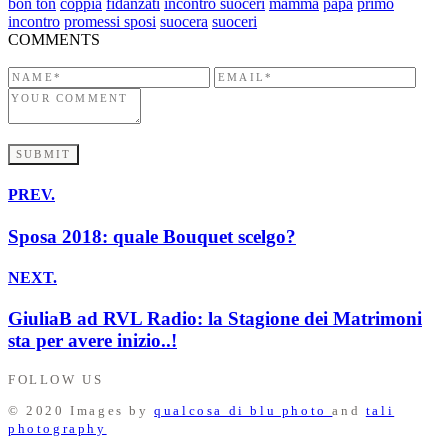
bon ton
coppia
fidanzati
incontro suoceri
mamma
papà
primo
incontro
promessi sposi
suocera
suoceri
COMMENTS
PREV.
Sposa 2018: quale Bouquet scelgo?
NEXT.
GiuliaB ad RVL Radio: la Stagione dei Matrimoni
sta per avere inizio..!
FOLLOW US
© 2020 Images by
qualcosa di blu photo
and
tali
photography