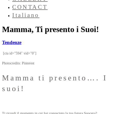
CONTACT
Italiano
Mamma, Ti presento i Suoi!
Tendenze
[cta id=”594″ vid=”0″]
Photocredits: Pinterest
Mamma ti presento…. I
suoi!
Ti ricordi il momento in cui hai conosciuto la tua futura Suocera?