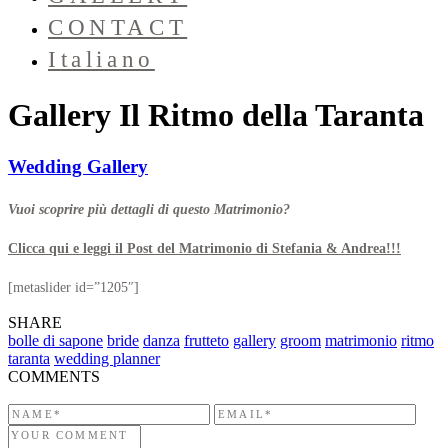
CONTACT
Italiano
Gallery Il Ritmo della Taranta
Wedding Gallery
Vuoi scoprire più dettagli di questo Matrimonio?
Clicca qui e leggi il Post del Matrimonio di Stefania & Andrea!!!
[metaslider id=”1205″]
SHARE
bolle di sapone
bride
danza
frutteto
gallery
groom
matrimonio
ritmo
taranta
wedding planner
COMMENTS